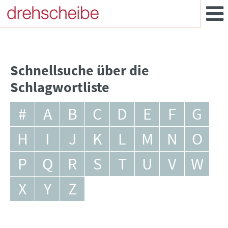
Schnellsuche über die
Schlagwortliste
#
A
B
C
D
E
F
G
H
I
J
K
L
M
N
O
P
Q
R
S
T
U
V
W
X
Y
Z