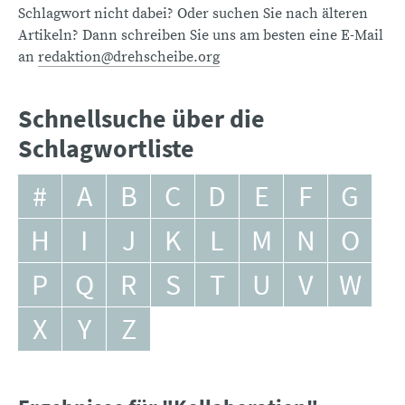
Schlagwort nicht dabei? Oder suchen Sie nach älteren
Artikeln? Dann schreiben Sie uns am besten eine E-Mail
an
redaktion@drehscheibe.org
Schnellsuche über die
Schlagwortliste
#
A
B
C
D
E
F
G
H
I
J
K
L
M
N
O
P
Q
R
S
T
U
V
W
X
Y
Z