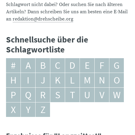
Schlagwort nicht dabei? Oder suchen Sie nach älteren
Artikeln? Dann schreiben Sie uns am besten eine E-Mail
an
redaktion@drehscheibe.org
Schnellsuche über die
Schlagwortliste
#
A
B
C
D
E
F
G
H
I
J
K
L
M
N
O
P
Q
R
S
T
U
V
W
X
Y
Z