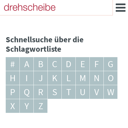
Schnellsuche über die
Schlagwortliste
#
A
B
C
D
E
F
G
H
I
J
K
L
M
N
O
P
Q
R
S
T
U
V
W
X
Y
Z