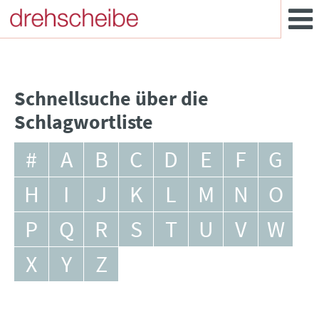
Schnellsuche über die
Schlagwortliste
#
A
B
C
D
E
F
G
H
I
J
K
L
M
N
O
P
Q
R
S
T
U
V
W
X
Y
Z