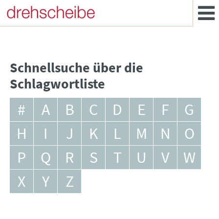
Schnellsuche über die
Schlagwortliste
#
A
B
C
D
E
F
G
H
I
J
K
L
M
N
O
P
Q
R
S
T
U
V
W
X
Y
Z