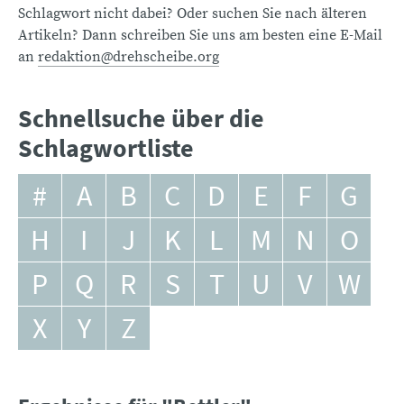
Schlagwort nicht dabei? Oder suchen Sie nach älteren
Artikeln? Dann schreiben Sie uns am besten eine E-Mail
an
redaktion@drehscheibe.org
Schnellsuche über die
Schlagwortliste
#
A
B
C
D
E
F
G
H
I
J
K
L
M
N
O
P
Q
R
S
T
U
V
W
X
Y
Z