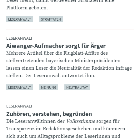
Leser meint, damit werde einer Straftäterin eine
Plattform geboten.
LESERANWALT
STRAFTATEN
LESERANWALT
Aiwanger-Aufmacher sorgt für Ärger
:
Mehrere Artikel über die Flugblatt-Affäre des
stellvertretenden bayerischen Ministerpräsidenten
lassen einen Leser die Neutralität der Redaktion infrage
stellen. Der Leseranwalt antwortet ihm.
LESERANWALT
MEINUNG
NEUTRALITÄT
LESERANWALT
Zuhören, verstehen, begründen
:
Die Leseranwältinnen der
Volksstimme
sorgen für
Transparenz im Redaktionsgeschehen und kümmern
sich auch um Alltagsprobleme der Leserinnen und