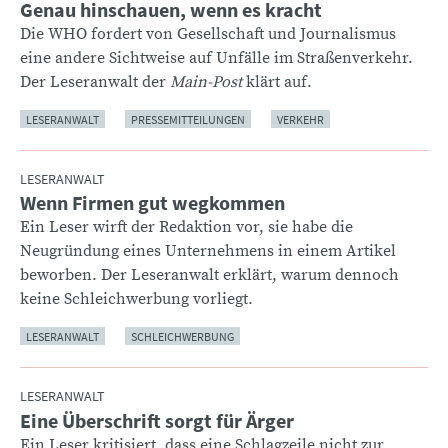
Genau hinschauen, wenn es kracht
:
Die WHO fordert von Gesellschaft und Journalismus
eine andere Sichtweise auf Unfälle im Straßenverkehr.
Der Leseranwalt der
Main-Post
klärt auf.
LESERANWALT
PRESSEMITTEILUNGEN
VERKEHR
LESERANWALT
Wenn Firmen gut wegkommen
:
Ein Leser wirft der Redaktion vor, sie habe die
Neugründung eines Unternehmens in einem Artikel
beworben. Der Leseranwalt erklärt, warum dennoch
keine Schleichwerbung vorliegt.
LESERANWALT
SCHLEICHWERBUNG
LESERANWALT
Eine Überschrift sorgt für Ärger
:
Ein Leser kritisiert, dass eine Schlagzeile nicht zur