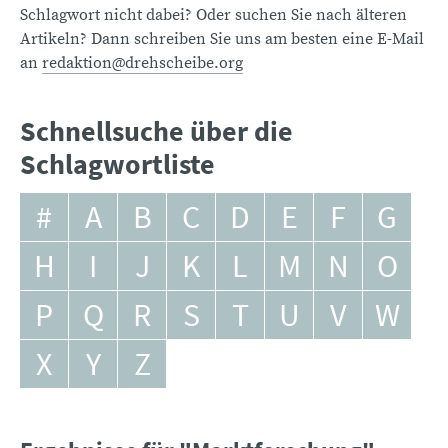
Schlagwort nicht dabei? Oder suchen Sie nach älteren
Artikeln? Dann schreiben Sie uns am besten eine E-Mail
an
redaktion@drehscheibe.org
Schnellsuche über die
Schlagwortliste
#
A
B
C
D
E
F
G
H
I
J
K
L
M
N
O
P
Q
R
S
T
U
V
W
X
Y
Z