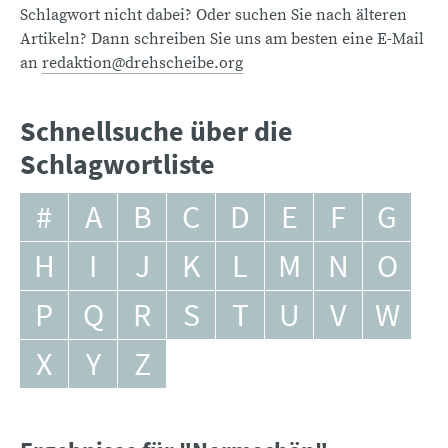
Schlagwort nicht dabei? Oder suchen Sie nach älteren
Artikeln? Dann schreiben Sie uns am besten eine E-Mail
an
redaktion@drehscheibe.org
Schnellsuche über die
Schlagwortliste
#
A
B
C
D
E
F
G
H
I
J
K
L
M
N
O
P
Q
R
S
T
U
V
W
X
Y
Z