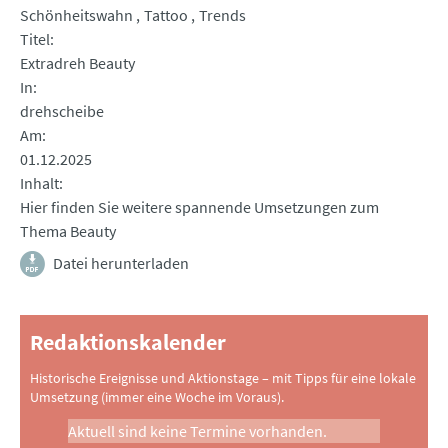
Schönheitswahn
Tattoo
Trends
Titel
Extradreh Beauty
In
drehscheibe
Am
01.12.2025
Inhalt
Hier finden Sie weitere spannende Umsetzungen zum
Thema Beauty
Datei herunterladen
Redaktionskalender
Historische Ereignisse und Aktionstage – mit Tipps für eine lokale
Umsetzung (immer eine Woche im Voraus).
Aktuell sind keine Termine vorhanden.