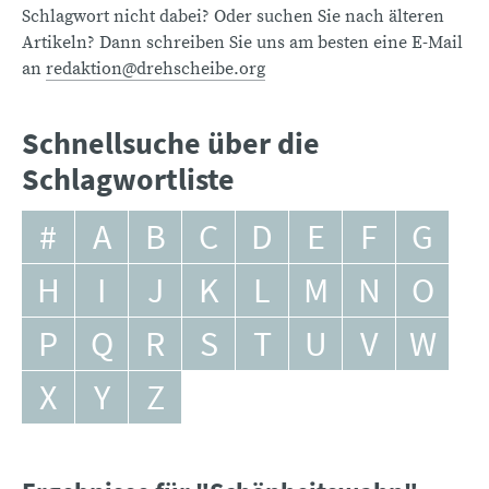
Schlagwort nicht dabei? Oder suchen Sie nach älteren
Artikeln? Dann schreiben Sie uns am besten eine E-Mail
an
redaktion@drehscheibe.org
Schnellsuche über die
Schlagwortliste
#
A
B
C
D
E
F
G
H
I
J
K
L
M
N
O
P
Q
R
S
T
U
V
W
X
Y
Z