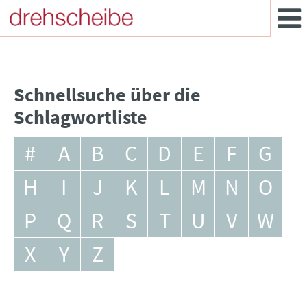
Schnellsuche über die
Schlagwortliste
#
A
B
C
D
E
F
G
H
I
J
K
L
M
N
O
P
Q
R
S
T
U
V
W
X
Y
Z