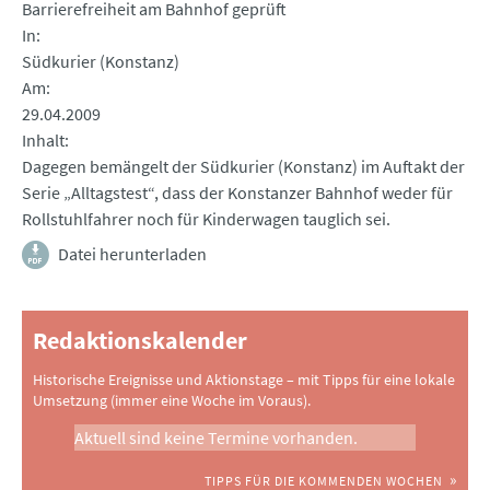
Barrierefreiheit am Bahnhof geprüft
In
Südkurier (Konstanz)
Am
29.04.2009
Inhalt
Dagegen bemängelt der Südkurier (Konstanz) im Auftakt der
Serie „Alltagstest“, dass der Konstanzer Bahnhof weder für
Rollstuhlfahrer noch für Kinderwagen tauglich sei.
Datei herunterladen
Redaktionskalender
Historische Ereignisse und Aktionstage – mit Tipps für eine lokale
Umsetzung (immer eine Woche im Voraus).
Aktuell sind keine Termine vorhanden.
TIPPS FÜR DIE KOMMENDEN WOCHEN