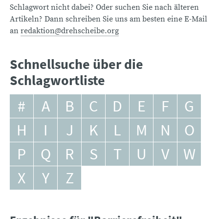
Schlagwort nicht dabei? Oder suchen Sie nach älteren
Artikeln? Dann schreiben Sie uns am besten eine E-Mail
an
redaktion@drehscheibe.org
Schnellsuche über die
Schlagwortliste
#
A
B
C
D
E
F
G
H
I
J
K
L
M
N
O
P
Q
R
S
T
U
V
W
X
Y
Z