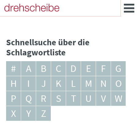
Schnellsuche über die
Schlagwortliste
#
A
B
C
D
E
F
G
H
I
J
K
L
M
N
O
P
Q
R
S
T
U
V
W
X
Y
Z