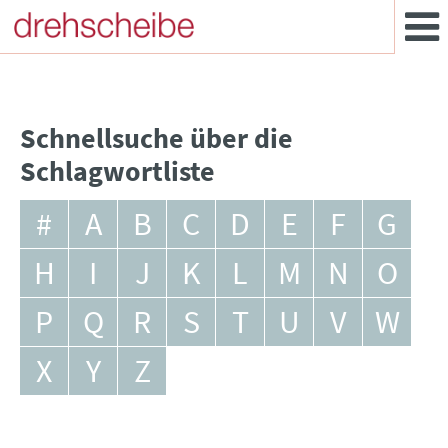
Schnellsuche über die
Schlagwortliste
#
A
B
C
D
E
F
G
H
I
J
K
L
M
N
O
P
Q
R
S
T
U
V
W
X
Y
Z