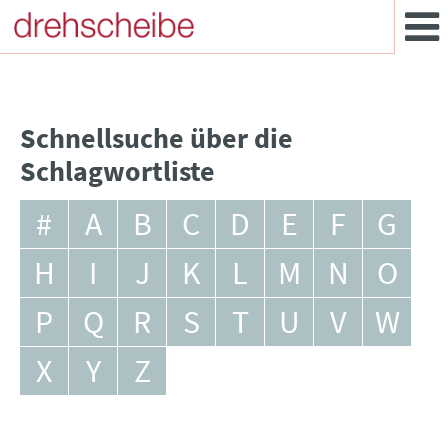
Schnellsuche über die
Schlagwortliste
#
A
B
C
D
E
F
G
H
I
J
K
L
M
N
O
P
Q
R
S
T
U
V
W
X
Y
Z