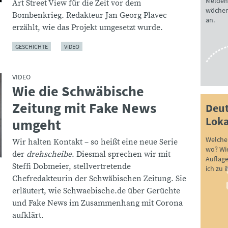
Melden 
Art Street View für die Zeit vor dem
wöchen
Bombenkrieg. Redakteur Jan Georg Plavec
an.
erzählt, wie das Projekt umgesetzt wurde.
GESCHICHTE
VIDEO
VIDEO
Wie die Schwäbische
:
Zeitung mit Fake News
Deut
Loka
umgeht
Welche 
Wir halten Kontakt – so heißt eine neue Serie
wo? Wie
der
drehscheibe
. Diesmal sprechen wir mit
Auflag
Steffi Dobmeier, stellvertretende
ich zu 
Chefredakteurin der Schwäbischen Zeitung. Sie
erläutert, wie Schwaebische.de über Gerüchte
und Fake News im Zusammenhang mit Corona
aufklärt.