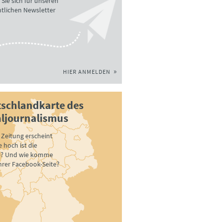
Sie sich für unseren
tlichen Newsletter
HIER ANMELDEN
schlandkarte des
ljournalismus
Zeitung erscheint
 hoch ist die
e? Und wie komme
ihrer Facebook-Seite?