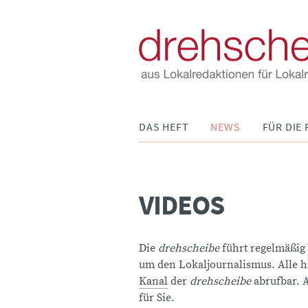
Navigation
DAS HEFT
NEWS
FÜR DIE 
überspringen
VIDEOS
Die
drehscheibe
führt regelmäßig
um den Lokaljournalismus. Alle h
Kanal
der
drehscheibe
abrufbar. A
für Sie.