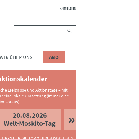
NAVIGATION
ANMELDEN
ÜBERSPRINGEN
Suchbegriffe
WIR ÜBER UNS
ABO
ktionskalender
sche Ereignisse und Aktionstage – mit
ür eine lokale Umsetzung (immer eine
im Voraus).
20.08.2026
Welt-Moskito-Tag
TIPPS FÜR DIE KOMMENDEN WOCHEN