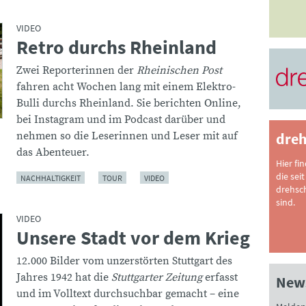
VIDEO
Retro durchs Rheinland
:
Zwei Reporterinnen der
Rheinischen Post
fahren acht Wochen lang mit einem Elektro-
Bulli durchs Rheinland. Sie berichten Online,
bei Instagram und im Podcast darüber und
dreh
nehmen so die Leserinnen und Leser mit auf
das Abenteuer.
Hier fi
die seit
NACHHALTIGKEIT
TOUR
VIDEO
drehsc
sind.
VIDEO
Unsere Stadt vor dem Krieg
:
12.000 Bilder vom unzerstörten Stuttgart des
Jahres 1942 hat die
Stuttgarter Zeitung
erfasst
News
und im Volltext durchsuchbar gemacht – eine