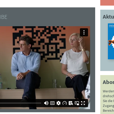
IBE
Aktu
Abo
Werden
drehsc
Sie die
Zugang 
Bereich