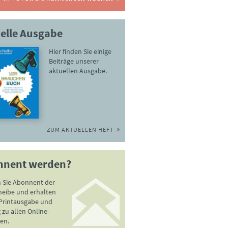
elle Ausgabe
Hier finden Sie einige
Beiträge unserer
aktuellen Ausgabe.
ZUM AKTUELLEN HEFT
nnent werden?
 Sie Abonnent der
heibe und erhalten
 Printausgabe und
zu allen Online-
en.