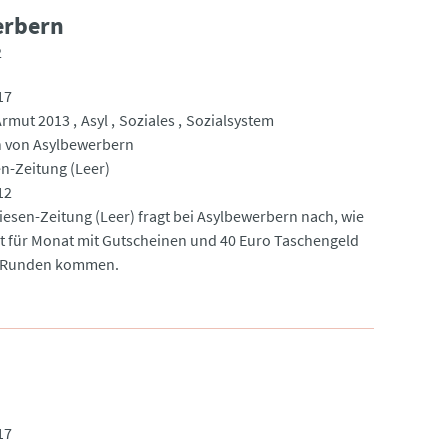
erbern
2
17
Armut 2013
Asyl
Soziales
Sozialsystem
 von Asylbewerbern
en-Zeitung (Leer)
12
riesen-Zeitung (Leer) fragt bei Asylbewerbern nach, wie
t für Monat mit Gutscheinen und 40 Euro Taschengeld
e Runden kommen.
17