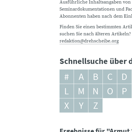
Ausführliche Inhaltsangaben von
Seminardokumentationen und Fach
Abonnenten haben nach dem Einlo
Finden Sie einen bestimmten Artik
suchen Sie nach älteren Artikeln?
redaktion@drehscheibe.org
Schnellsuche über d
#
A
B
C
D
L
M
N
O
P
X
Y
Z
Ergebnisse für "Armut