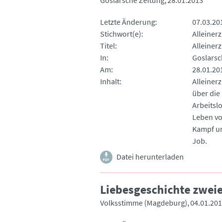
Letzte Änderung
07.03.20
Stichwort(e)
Alleiner
Titel
Alleinerz
In
Goslarsc
Am
28.01.20
Inhalt
Alleiner
über die
Arbeitsl
Leben vo
Kampf um
Job.
Datei herunterladen
Liebesgeschichte zwei
Volksstimme (Magdeburg)
04.01.20