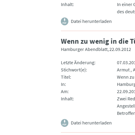
Inhalt
In einer
des deuts
Datei herunterladen
Wenn zu wenig in die 
Hamburger Abendblatt
22.09.2012
Letzte Änderung
07.03.20
Stichwort(e)
Armut
Titel
Wenn zu 
In
Hamburg
Am
22.09.20
Inhalt
Zwei Red
Angestel
Betroffe
Datei herunterladen