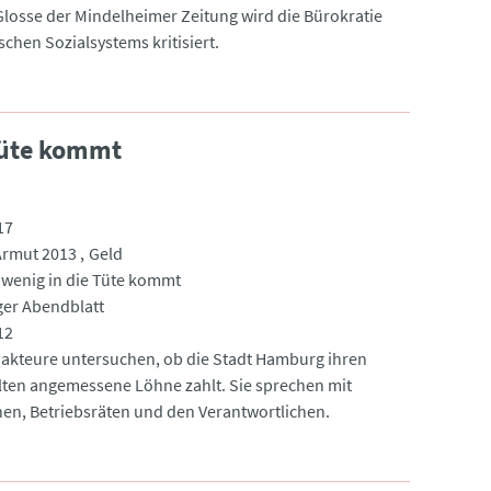
 Glosse der Mindelheimer Zeitung wird die Bürokratie
chen Sozialsystems kritisiert.
Tüte kommt
17
Armut 2013
Geld
wenig in die Tüte kommt
er Abendblatt
12
akteure untersuchen, ob die Stadt Hamburg ihren
lten angemessene Löhne zahlt. Sie sprechen mit
nen, Betriebsräten und den Verantwortlichen.