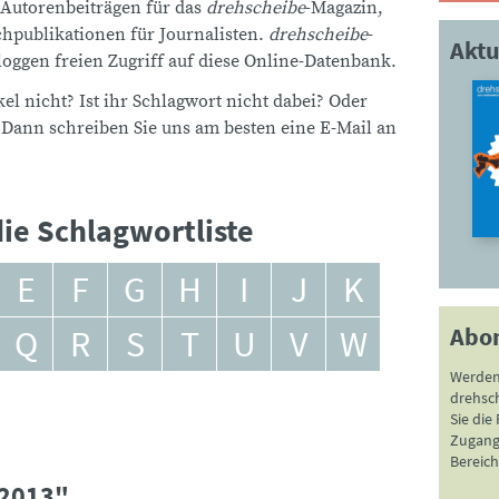
 Autorenbeiträgen für das
drehscheibe
-Magazin,
publikationen für Journalisten.
drehscheibe
-
Aktu
ggen freien Zugriff auf diese Online-Datenbank.
el nicht? Ist ihr Schlagwort nicht dabei? Oder
 Dann schreiben Sie uns am besten eine E-Mail an
ie Schlagwortliste
E
F
G
H
I
J
K
Abo
Q
R
S
T
U
V
W
Werden
drehsc
Sie die
Zugang 
Bereich
 2013"