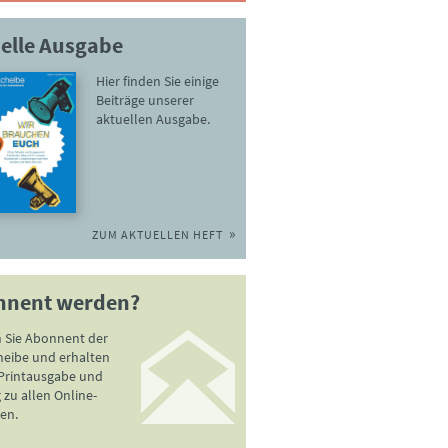
elle Ausgabe
Hier finden Sie einige
Beiträge unserer
aktuellen Ausgabe.
ZUM AKTUELLEN HEFT
nnent werden?
 Sie Abonnent der
heibe und erhalten
 Printausgabe und
zu allen Online-
en.