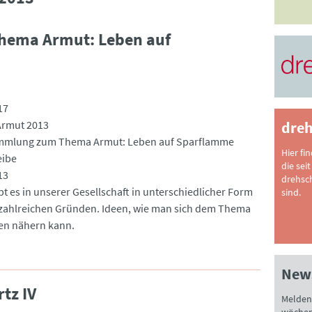
ema Armut: Leben auf
17
Armut 2013
dreh
mmlung zum Thema Armut: Leben auf Sparflamme
Hier fi
eibe
die seit
13
drehsc
bt es in unserer Gesellschaft in unterschiedlicher Form
sind.
zahlreichen Gründen. Ideen, wie man sich dem Thema
en nähern kann.
News
tz IV
Melden 