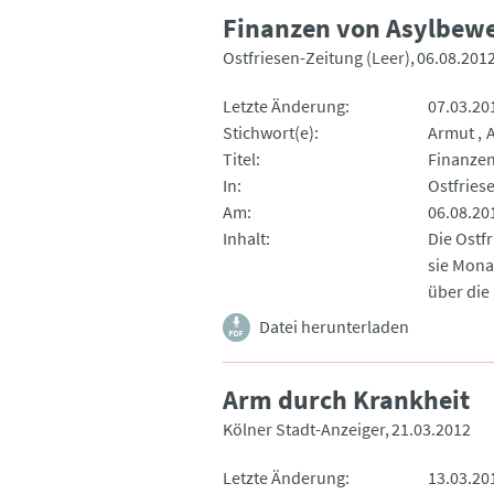
Finanzen von Asylbew
Ostfriesen-Zeitung (Leer)
06.08.201
Letzte Änderung
07.03.20
Stichwort(e)
Armut
Titel
Finanzen
In
Ostfries
Am
06.08.20
Inhalt
Die Ostf
sie Mona
über di
Datei herunterladen
Arm durch Krankheit
Kölner Stadt-Anzeiger
21.03.2012
Letzte Änderung
13.03.20