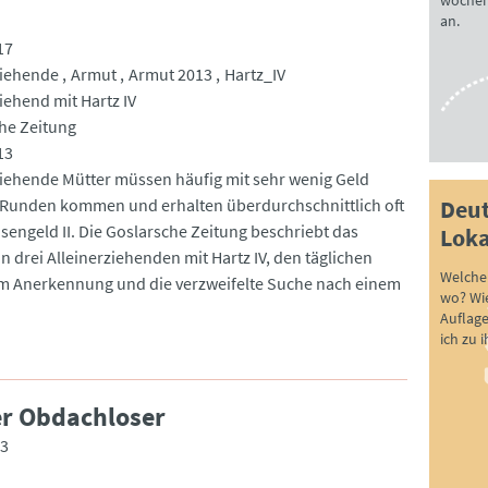
wöchen
an.
17
ziehende
Armut
Armut 2013
Hartz_IV
iehend mit Hartz IV
he Zeitung
13
ziehende Mütter müssen häufig mit sehr wenig Geld
 Runden kommen und erhalten überdurchschnittlich oft
Deut
osengeld II. Die Goslarsche Zeitung beschriebt das
Loka
n drei Alleinerziehenden mit Hartz IV, den täglichen
Welche 
 Anerkennung und die verzweifelte Suche nach einem
wo? Wie
Auflag
ich zu 
er Obdachloser
13