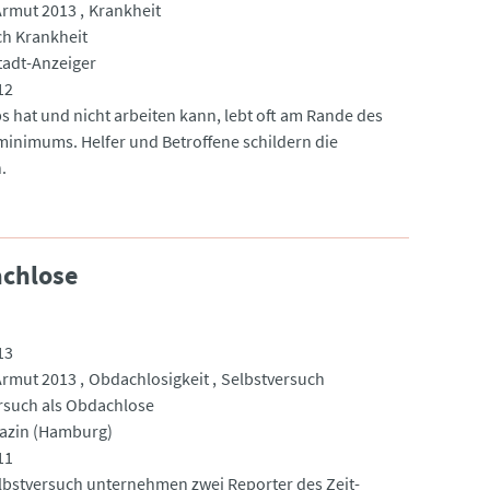
Armut 2013
Krankheit
h Krankheit
tadt-Anzeiger
12
s hat und nicht arbeiten kann, lebt oft am Rande des
minimums. Helfer und Betroffene schildern die
.
achlose
13
Armut 2013
Obdachlosigkeit
Selbstversuch
rsuch als Obdachlose
azin (Hamburg)
11
lbstversuch unternehmen zwei Reporter des Zeit-