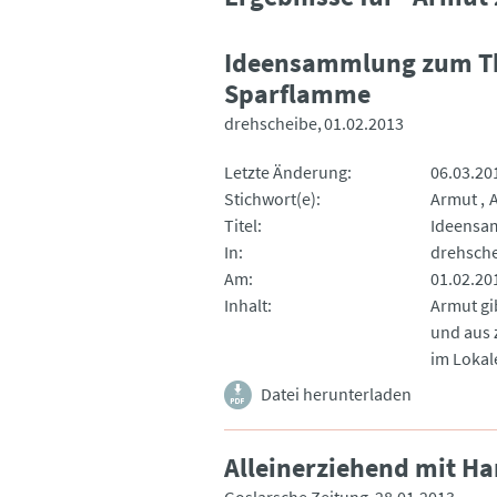
Ideensammlung zum Th
Sparflamme
drehscheibe
01.02.2013
Letzte Änderung
06.03.20
Stichwort(e)
Armut
Titel
Ideensa
In
drehsch
Am
01.02.20
Inhalt
Armut gi
und aus 
im Lokal
Datei herunterladen
Alleinerziehend mit Har
Goslarsche Zeitung
28.01.2013