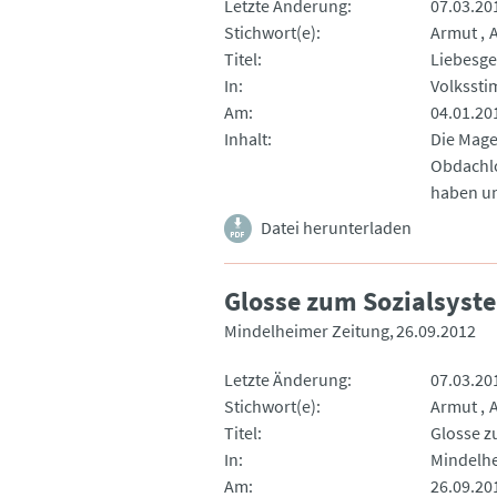
Letzte Änderung
07.03.20
Stichwort(e)
Armut
Titel
Liebesge
In
Volksst
Am
04.01.20
Inhalt
Die Mage
Obdachlo
haben un
Datei herunterladen
Glosse zum Sozialsyst
Mindelheimer Zeitung
26.09.2012
Letzte Änderung
07.03.20
Stichwort(e)
Armut
Titel
Glosse z
In
Mindelhe
Am
26.09.20