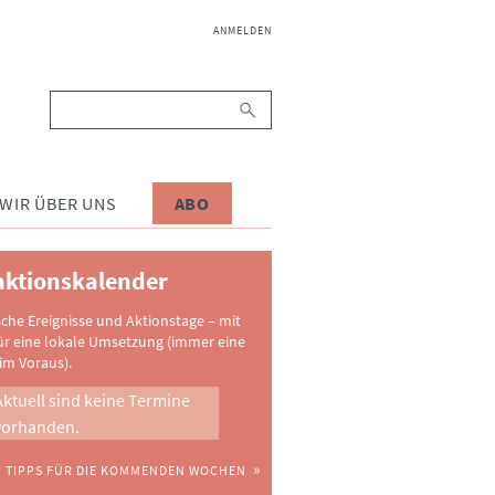
NAVIGATION
ANMELDEN
ÜBERSPRINGEN
Suchbegriffe
WIR ÜBER UNS
ABO
ktionskalender
sche Ereignisse und Aktionstage – mit
ür eine lokale Umsetzung (immer eine
im Voraus).
Aktuell sind keine Termine
vorhanden.
TIPPS FÜR DIE KOMMENDEN WOCHEN