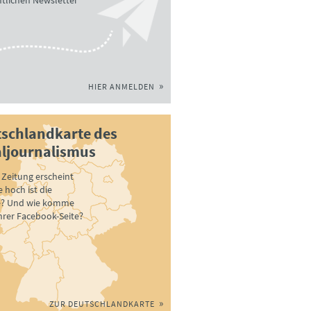
tlichen Newsletter
HIER ANMELDEN
schlandkarte des
ljournalismus
Zeitung erscheint
 hoch ist die
e? Und wie komme
ihrer Facebook-Seite?
ZUR DEUTSCHLANDKARTE