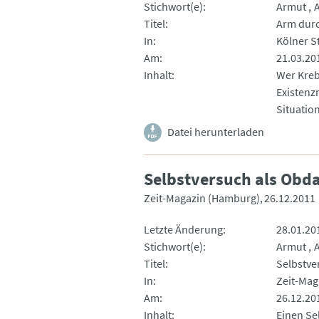
Stichwort(e)
Armut
Titel
Arm durc
In
Kölner S
Am
21.03.20
Inhalt
Wer Kreb
Existenz
Situation
Datei herunterladen
Selbstversuch als Obd
Zeit-Magazin (Hamburg)
26.12.2011
Letzte Änderung
28.01.20
Stichwort(e)
Armut
Titel
Selbstve
In
Zeit-Mag
Am
26.12.20
Inhalt
Einen Se