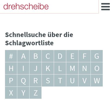
Schnellsuche über die
Schlagwortliste
#
A
B
C
D
E
F
G
H
I
J
K
L
M
N
O
P
Q
R
S
T
U
V
W
X
Y
Z