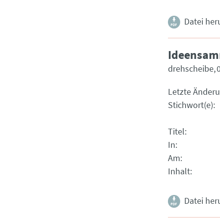
Datei her
Ideensam
drehscheibe
Letzte Änder
Stichwort(e)
Titel
In
Am
Inhalt
Datei her