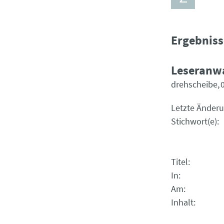
Ergebniss
Leseranwa
drehscheibe
Letzte Änder
Stichwort(e)
Titel
In
Am
Inhalt