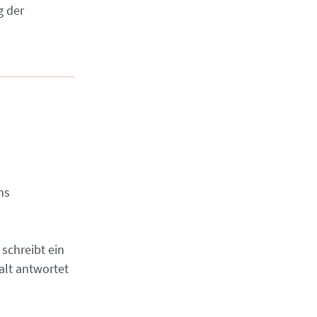
g der
ns
 schreibt ein
alt antwortet