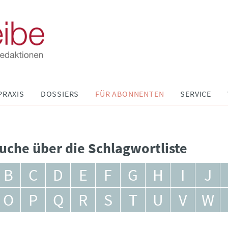
PRAXIS
DOSSIERS
FÜR ABONNENTEN
SERVICE
uche über die Schlagwortliste
B
C
D
E
F
G
H
I
J
O
P
Q
R
S
T
U
V
W