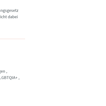
ungsgesetz
icht dabei
gen
LGBTQIA+