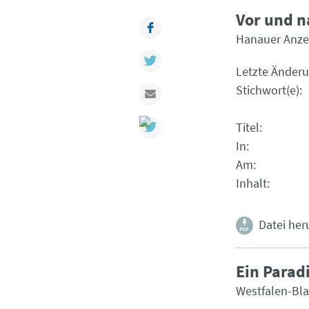
Vor und n
Facebook
Hanauer Anze
Twitter
Letzte Änder
Stichwort(e)
Mail
Titel
In
Am
Inhalt
Datei her
Ein Parad
Westfalen-Bla