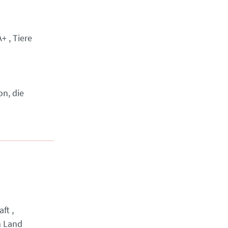
A+
Tiere
on, die
aft
m Land