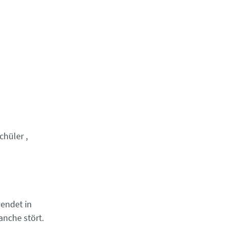
chüler
endet in
nche stört.