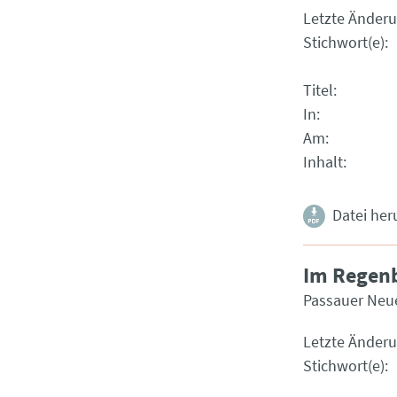
Letzte Änder
Stichwort(e)
Titel
In
Am
Inhalt
Datei her
Im Regen
Passauer Neu
Letzte Änder
Stichwort(e)