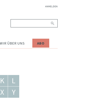
NAVIGATION
ANMELDEN
ÜBERSPRINGEN
Suchbegriffe
WIR ÜBER UNS
ABO
K
L
X
Y