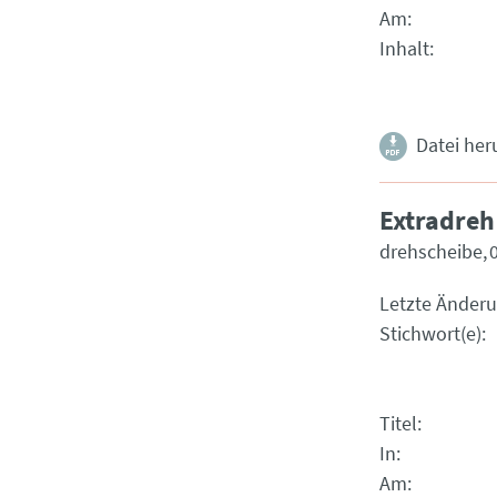
Am
Inhalt
Datei her
Extradreh
drehscheibe
Letzte Änder
Stichwort(e)
Titel
In
Am