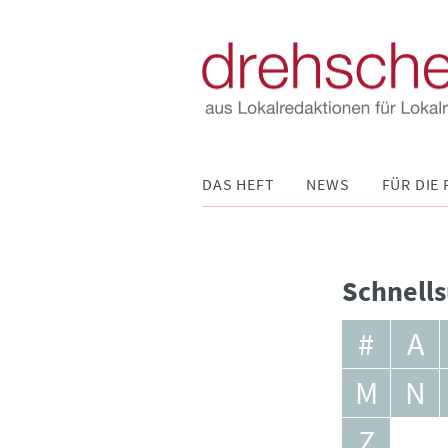
Navigation
DAS HEFT
NEWS
FÜR DIE 
überspringen
Schnells
#
A
M
N
Z