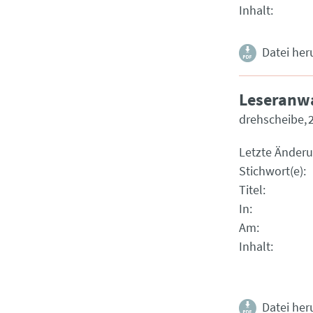
Inhalt
Datei her
Leseranwa
drehscheibe
Letzte Änder
Stichwort(e)
Titel
In
Am
Inhalt
Datei her