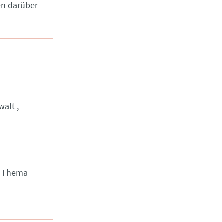
en darüber
walt
m Thema