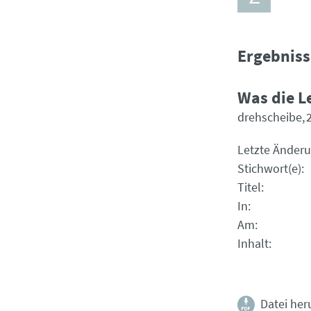
Ergebniss
Was die L
drehscheibe
Letzte Änder
Stichwort(e)
Titel
In
Am
Inhalt
Datei her