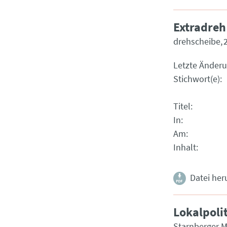
Extradre
drehscheibe
Letzte Änder
Stichwort(e)
Titel
In
Am
Inhalt
Datei her
Lokalpoli
Starnberger M