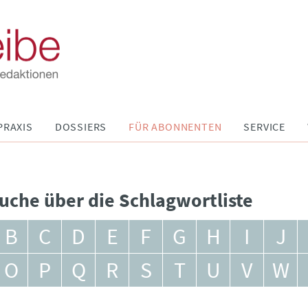
PRAXIS
DOSSIERS
FÜR ABONNENTEN
SERVICE
uche über die Schlagwortliste
B
C
D
E
F
G
H
I
J
O
P
Q
R
S
T
U
V
W