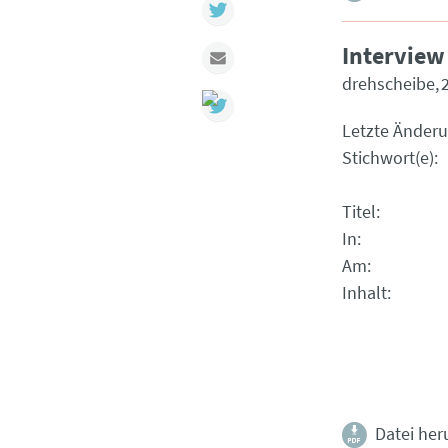
Twitter
Interview
Mail
drehscheibe
Letzte Änder
Stichwort(e)
Titel
In
Am
Inhalt
Datei her