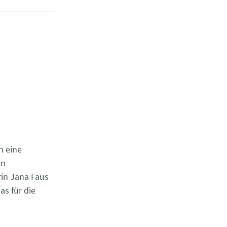
n eine
en
rin Jana Faus
s für die