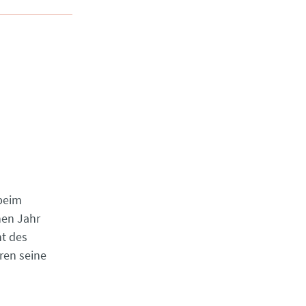
 beim
nen Jahr
nt des
ren seine