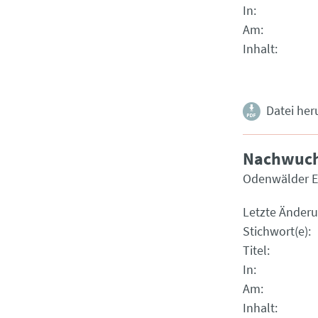
In
Am
Inhalt
Datei her
Nachwuchs
Odenwälder 
Letzte Änder
Stichwort(e)
Titel
In
Am
Inhalt