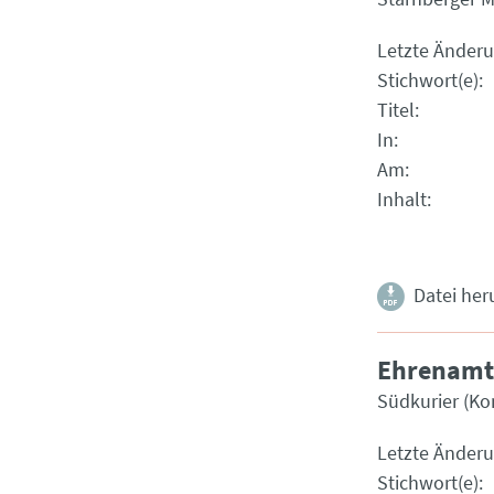
Letzte Änder
Stichwort(e)
Titel
In
Am
Inhalt
Datei her
Ehrenamtl
Südkurier (Ko
Letzte Änder
Stichwort(e)