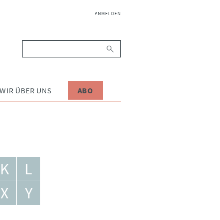
NAVIGATION
ANMELDEN
ÜBERSPRINGEN
Suchbegriffe
WIR ÜBER UNS
ABO
K
L
X
Y