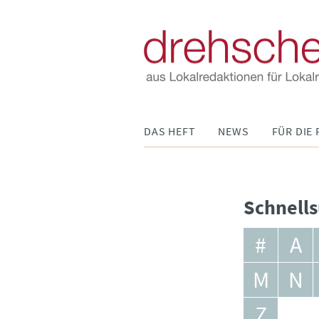
Navigation
DAS HEFT
NEWS
FÜR DIE 
überspringen
Schnells
#
A
M
N
Z