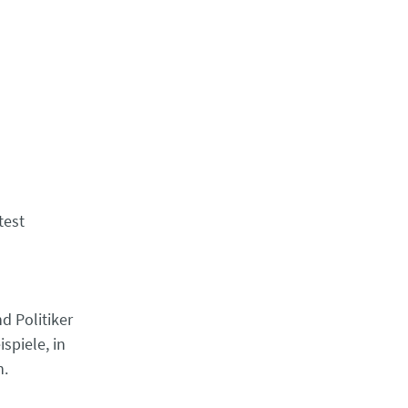
test
d Politiker
spiele, in
n.