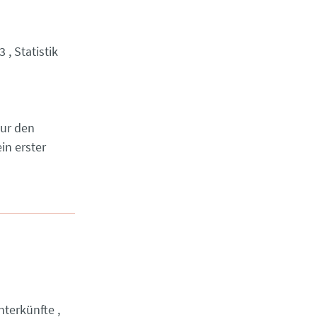
3
Statistik
eur den
in erster
nterkünfte