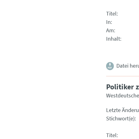
Titel
In
Am
Inhalt
Datei her
Politiker
Westdeutsche
Letzte Änder
Stichwort(e)
Titel