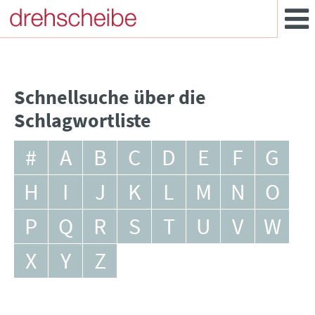
Schnellsuche über die
Schlagwortliste
#
A
B
C
D
E
F
G
H
I
J
K
L
M
N
O
P
Q
R
S
T
U
V
W
X
Y
Z