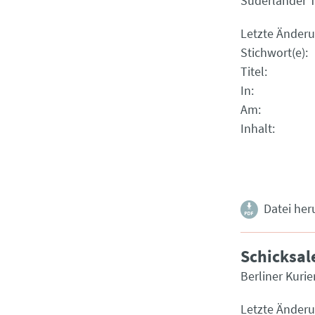
Süderländer T
Letzte Änder
Stichwort(e)
Titel
In
Am
Inhalt
Datei her
Schicksal
Berliner Kurie
Letzte Änder