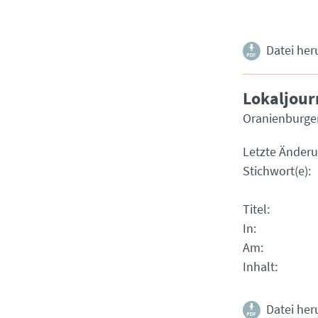
Datei her
Lokaljour
Oranienburger
Letzte Änder
Stichwort(e)
Titel
In
Am
Inhalt
Datei her