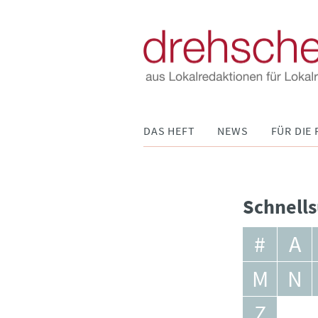
Navigation
DAS HEFT
NEWS
FÜR DIE 
überspringen
Schnells
#
A
M
N
Z