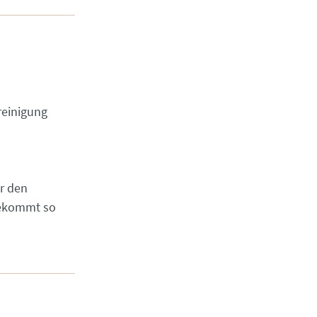
reinigung
r den
bekommt so