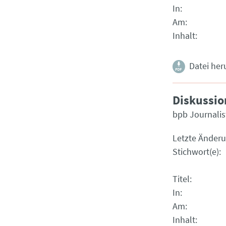
In
Am
Inhalt
Datei her
Diskussio
bpb Journalis
Letzte Änder
Stichwort(e)
Titel
In
Am
Inhalt