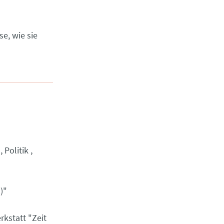
e, wie sie
Politik
)"
kstatt "Zeit