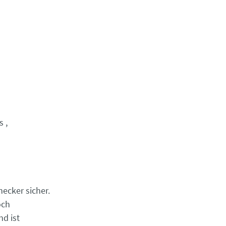
s
necker sicher.
och
d ist