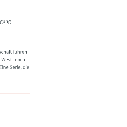
igung
schaft fuhren
 West- nach
ine Serie, die