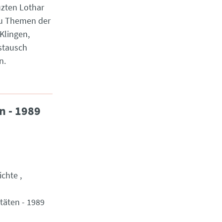
zu Themen der
Klingen,
ustausch
n.
n - 1989
ichte
täten - 1989