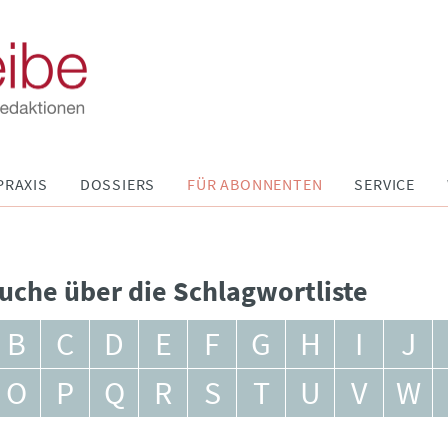
PRAXIS
DOSSIERS
FÜR ABONNENTEN
SERVICE
uche über die Schlagwortliste
B
C
D
E
F
G
H
I
J
O
P
Q
R
S
T
U
V
W