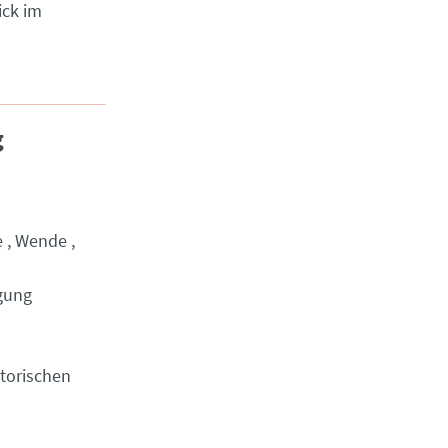
ick im
g
e
Wende
igung
storischen