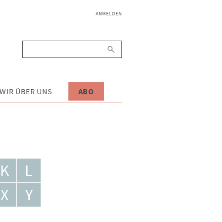
NAVIGATION
ANMELDEN
ÜBERSPRINGEN
Suchbegriffe
WIR ÜBER UNS
ABO
K
L
X
Y