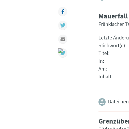
Facebook
Mauerfall
Fränkischer T
Twitter
Letzte Änder
Mail
Stichwort(e)
Titel
In
Am
Inhalt
Datei her
Grenzüber