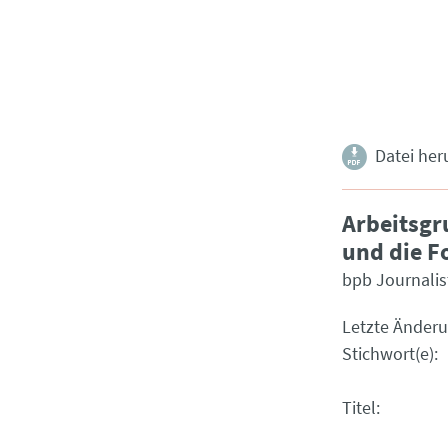
Datei her
Arbeitsgr
und die F
bpb Journalis
Letzte Änder
Stichwort(e)
Titel