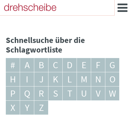
Schnellsuche über die
Schlagwortliste
#
A
B
C
D
E
F
G
H
I
J
K
L
M
N
O
P
Q
R
S
T
U
V
W
X
Y
Z