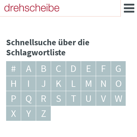
Schnellsuche über die
Schlagwortliste
#
A
B
C
D
E
F
G
H
I
J
K
L
M
N
O
P
Q
R
S
T
U
V
W
X
Y
Z