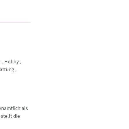
t
Hobby
tattung
enamtlich als
tellt die