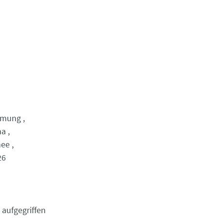
rmung
ma
nee
26
 aufgegriffen