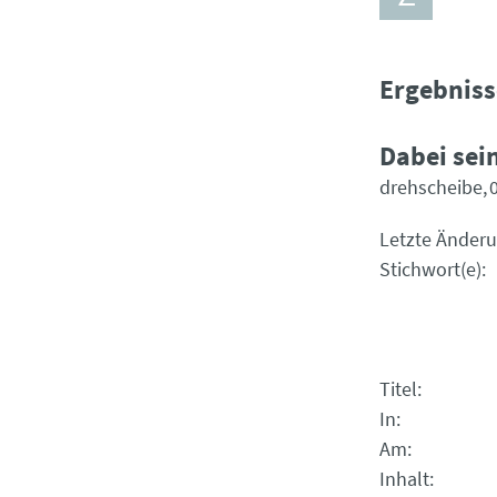
Ergebniss
Dabei sein
drehscheibe
Letzte Änder
Stichwort(e)
Titel
In
Am
Inhalt