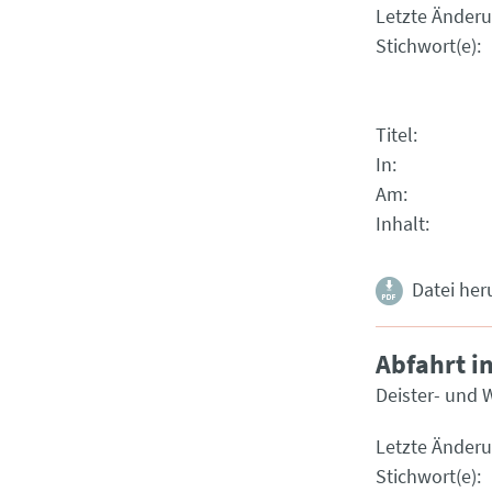
Letzte Änder
Stichwort(e)
Titel
In
Am
Inhalt
Datei her
Abfahrt i
Deister- und 
Letzte Änder
Stichwort(e)