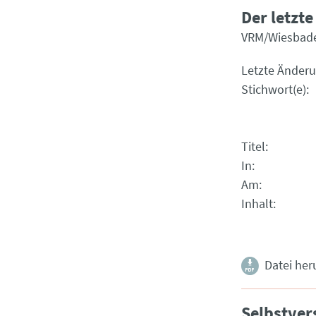
Der letzt
VRM/Wiesbade
Letzte Änder
Stichwort(e)
Titel
In
Am
Inhalt
Datei her
Selbstver