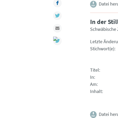
Facebook
Datei her
Twitter
In der Sti
Mail
Schwäbische 
Letzte Änder
Stichwort(e)
Titel
In
Am
Inhalt
Datei her