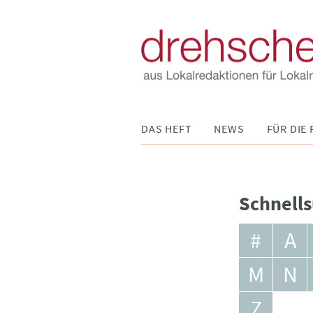
Navigation
DAS HEFT
NEWS
FÜR DIE 
überspringen
Schnells
#
A
M
N
Z