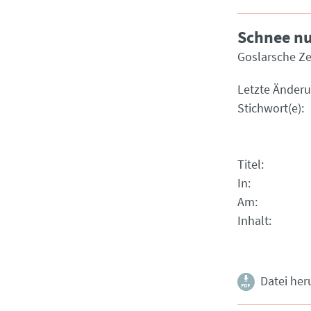
Schnee nu
Goslarsche Ze
Letzte Änder
Stichwort(e)
Titel
In
Am
Inhalt
Datei her