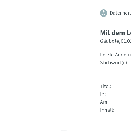
Datei her
Mit dem L
Gäubote
01.0
Letzte Änder
Stichwort(e)
Titel
In
Am
Inhalt