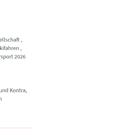
ellschaft
kifahren
rsport 2026
und Kontra,
n