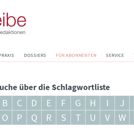
PRAXIS
DOSSIERS
FÜR ABONNENTEN
SERVICE
uche über die Schlagwortliste
B
C
D
E
F
G
H
I
J
O
P
Q
R
S
T
U
V
W