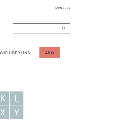
NAVIGATION
ANMELDEN
ÜBERSPRINGEN
Suchbegriffe
WIR ÜBER UNS
ABO
K
L
X
Y