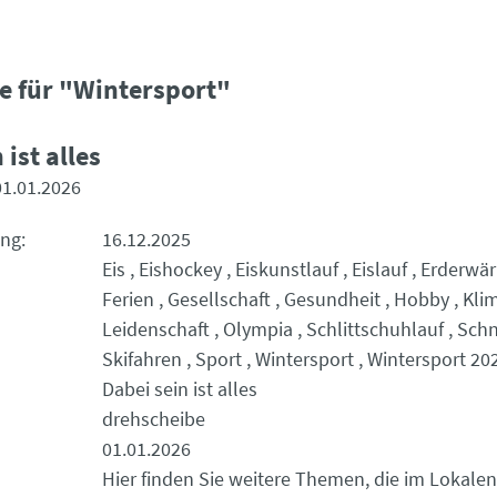
e für "Wintersport"
 ist alles
01.01.2026
ung
16.12.2025
Eis
Eishockey
Eiskunstlauf
Eislauf
Erderwä
Ferien
Gesellschaft
Gesundheit
Hobby
Kli
Leidenschaft
Olympia
Schlittschuhlauf
Sch
Skifahren
Sport
Wintersport
Wintersport 20
Dabei sein ist alles
drehscheibe
01.01.2026
Hier finden Sie weitere Themen, die im Lokalen