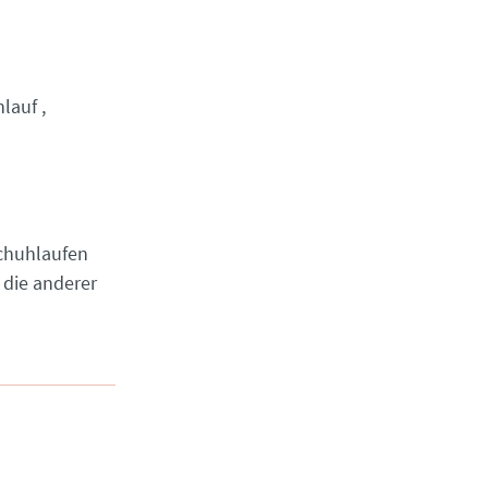
hlauf
schuhlaufen
 die anderer