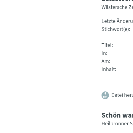
Wilstersche Z
Letzte Änder
Stichwort(e)
Titel
In
Am
Inhalt
Datei her
Schön war
Heilbronner 