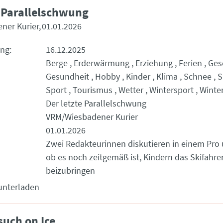
e Parallelschwung
ner Kurier
01.01.2026
ung
16.12.2025
Berge
Erderwärmung
Erziehung
Ferien
Ges
Gesundheit
Hobby
Kinder
Klima
Schnee
S
Sport
Tourismus
Wetter
Wintersport
Winte
Der letzte Parallelschwung
VRM/Wiesbadener Kurier
01.01.2026
Zwei Redakteurinnen diskutieren in einem Pro 
ob es noch zeitgemäß ist, Kindern das Skifahre
beizubringen
unterladen
such on Ice