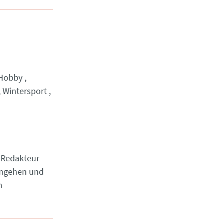
Hobby
Wintersport
n Redakteur
 umgehen und
n