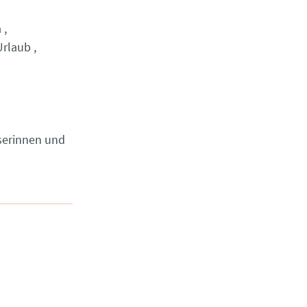
a
Urlaub
serinnen und