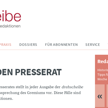
PRAXIS
DOSSIERS
FÜR ABONNENTEN
SERVICE
Reda
 DEN PRESSERAT
Histori
Tipps f
Woche 
sserates stellt in jeder Ausgabe der
drehscheibe
tssprechung des Gremiums vor. Diese Fälle sind
ktionen.