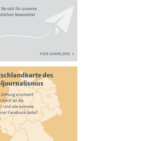
Sie sich für unseren
tlichen Newsletter
HIER ANMELDEN
schlandkarte des
ljournalismus
Zeitung erscheint
 hoch ist die
e? Und wie komme
ihrer Facebook-Seite?