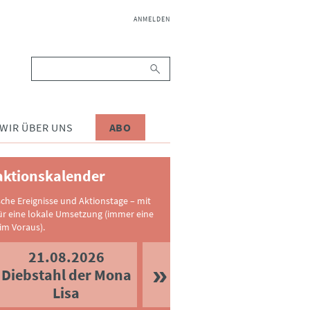
NAVIGATION
ANMELDEN
ÜBERSPRINGEN
Suchbegriffe
WIR ÜBER UNS
ABO
ktionskalender
sche Ereignisse und Aktionstage – mit
ür eine lokale Umsetzung (immer eine
im Voraus).
21.08.2026
Diebstahl der Mona
Lisa