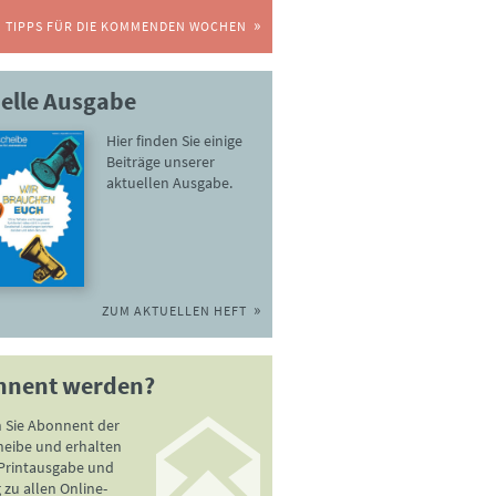
TIPPS FÜR DIE KOMMENDEN WOCHEN
elle Ausgabe
Hier finden Sie einige
Beiträge unserer
aktuellen Ausgabe.
ZUM AKTUELLEN HEFT
nnent werden?
 Sie Abonnent der
heibe und erhalten
 Printausgabe und
zu allen Online-