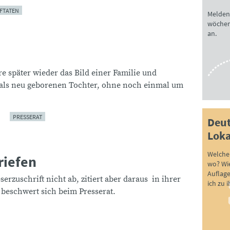
FTATEN
Melden 
wöchen
an.
re später wieder das Bild einer Familie und
ls neu geborenen Tochter, ohne noch einmal um
PRESSERAT
Deut
Loka
Welche 
riefen
wo? Wie
Auflag
erzuschrift nicht ab, zitiert aber daraus in ihrer
ich zu 
n beschwert sich beim Presserat.