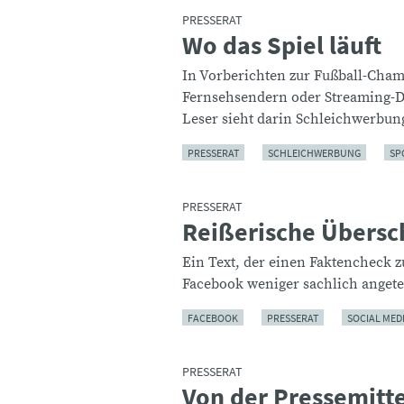
PRESSERAT
Wo das Spiel läuft
:
In Vorberichten zur Fußball-Cham
Fernsehsendern oder Streaming-Di
Leser sieht darin Schleichwerbun
PRESSERAT
SCHLEICHWERBUNG
SP
PRESSERAT
Reißerische Übersch
:
Ein Text, der einen Faktencheck 
Facebook weniger sachlich angetea
FACEBOOK
PRESSERAT
SOCIAL MED
PRESSERAT
Von der Pressemitt
: