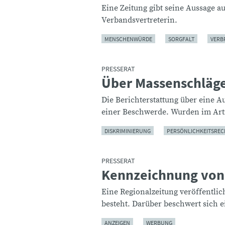
Eine Zeitung gibt seine Aussage a
Verbandsvertreterin.
MENSCHENWÜRDE
SORGFALT
VERB
PRESSERAT
Über Massenschläge
:
Die Berichterstattung über eine 
einer Beschwerde. Wurden im Arti
DISKRIMINIERUNG
PERSÖNLICHKEITSREC
PRESSERAT
Kennzeichnung vo
:
Eine Regionalzeitung veröffentlich
besteht. Darüber beschwert sich e
ANZEIGEN
WERBUNG