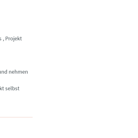
s
Projekt
.. und nehmen
t selbst