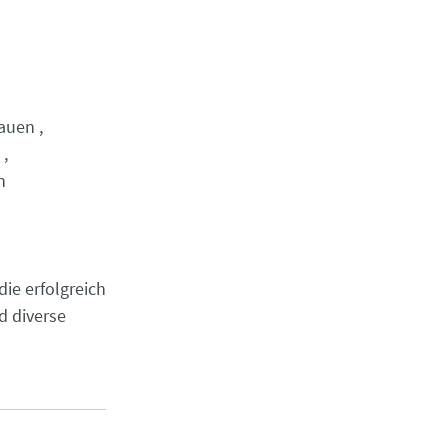
auen
n
die erfolgreich
d diverse