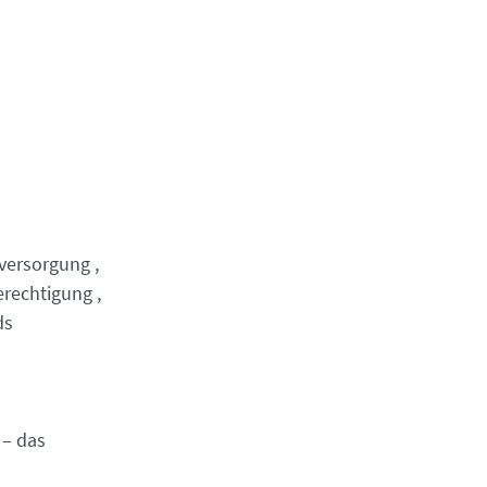
eversorgung
erechtigung
ds
 – das