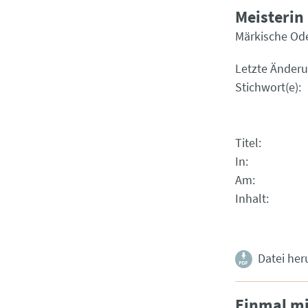
Meisterin
Märkische Od
Letzte Änder
Stichwort(e)
Titel
In
Am
Inhalt
Datei her
Einmal mi