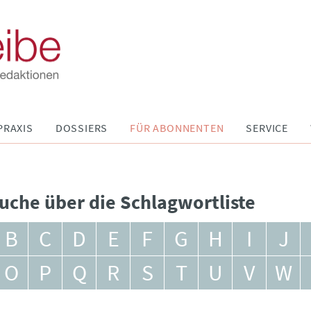
PRAXIS
DOSSIERS
FÜR ABONNENTEN
SERVICE
uche über die Schlagwortliste
B
C
D
E
F
G
H
I
J
O
P
Q
R
S
T
U
V
W