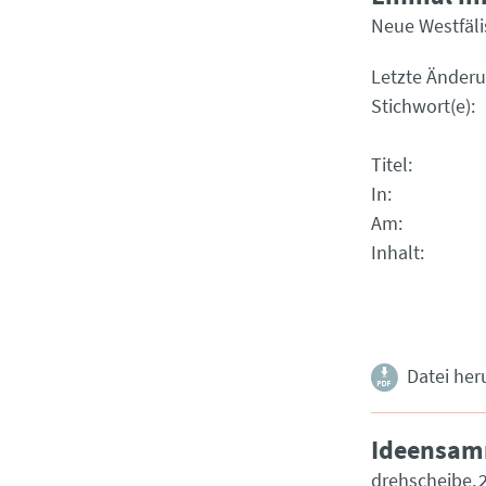
Neue Westfäl
Letzte Änder
Stichwort(e)
Titel
In
Am
Inhalt
Datei her
Ideensam
drehscheibe