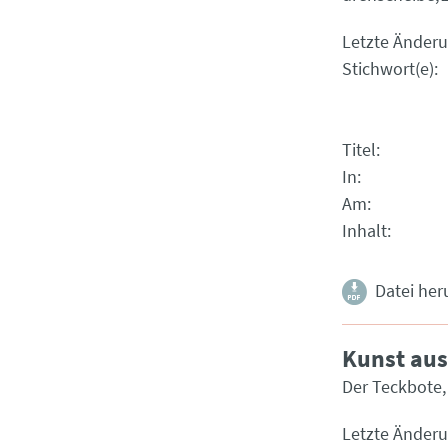
Letzte Änder
Stichwort(e)
Titel
In
Am
Inhalt
Datei her
Kunst aus 
Der Teckbote
Letzte Änder