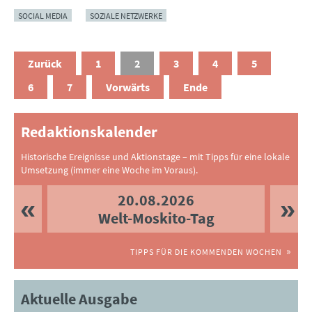
SOCIAL MEDIA
SOZIALE NETZWERKE
Zurück
1
2
3
4
5
6
7
Vorwärts
Ende
Redaktionskalender
Historische Ereignisse und Aktionstage – mit Tipps für eine lokale
Umsetzung (immer eine Woche im Voraus).
20.08.2026
Welt-Moskito-Tag
TIPPS FÜR DIE KOMMENDEN WOCHEN
Aktuelle Ausgabe