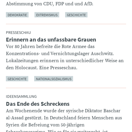
Abstimmung von CDU, FDP und und AfD.
DEMOKRATIE
EXTREMISMUS
GESCHICHTE
PRESSESCHAU
Erinnern an das unfassbare Grauen
:
Vor 80 Jahren befreite die Rote Armee das
Konzentrations- und Vernichtungslager Auschwitz.
Lokalzeitungen erinnern in unterschiedlicher Weise an
den Holocaust. Eine Presseschau.
GESCHICHTE
NATIONALSOZIALISMUS
IDEENSAMMLUNG
Das Ende des Schreckens
:
Am Wochenende wurde der syrische Diktator Baschar
al-Assad gestürzt. In Deutschland feiern Menschen aus
Syrien die Befreiung vom 50-jährigen
Schreckensregime. Wie es für sie weitergeht, ist