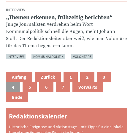
INTERVIEW
„Themen erkennen, frühzeitig berichten“
:
Junge Journalisten verdrehen beim Wort
Kommunalpolitik schnell die Augen, meint Johann
Stoll. Der Redaktionsleiter aber weiß, wie man Volontäre
für das Thema begeistern kann.
INTERVIEW
KOMMUNALPOLITIK
VOLONTÄRE
Anfang
Zurück
1
2
3
4
5
6
7
Vorwärts
Ende
Redaktionskalender
Historische Ereignisse und Aktionstage – mit Tipps für eine lokale
Umsetzung (immer eine Woche im Voraus).