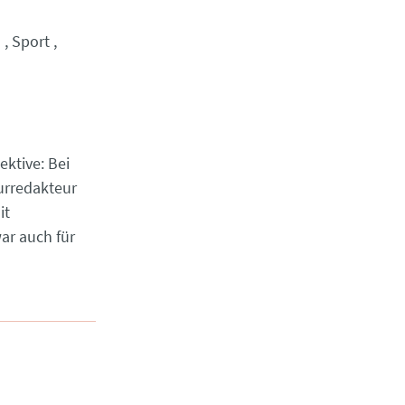
h
Sport
ektive: Bei
urredakteur
it
ar auch für