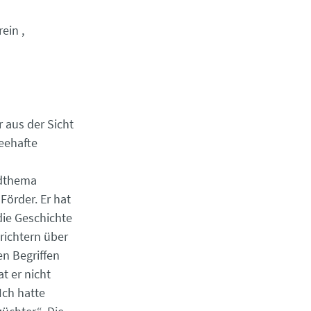
rein
 aus der Sicht
heehafte
rdthema
 Förder. Er hat
die Geschichte
richtern über
en Begriffen
t er nicht
Ich hatte