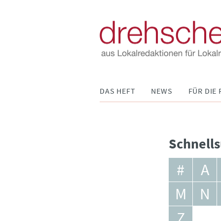
Navigation
DAS HEFT
NEWS
FÜR DIE 
überspringen
Schnells
#
A
M
N
Z