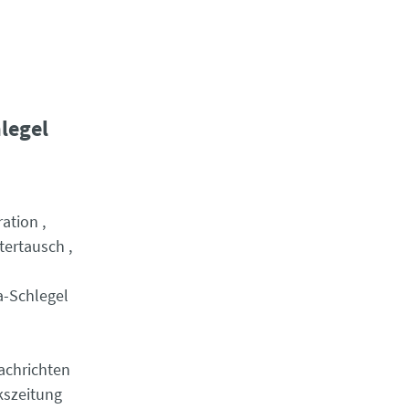
legel
ation
tertausch
a-Schlegel
achrichten
kszeitung