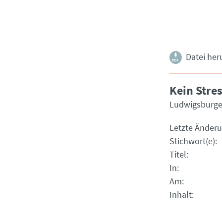
Datei her
Kein Stre
Ludwigsburger
Letzte Änder
Stichwort(e)
Titel
In
Am
Inhalt