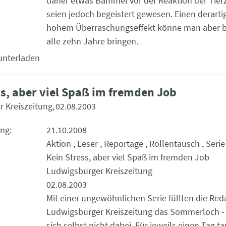
daher etwas Bammel vor der Reaktion der Tierz
seien jedoch begeistert gewesen. Einen derartig
hohem Überraschungseffekt könne man aber b
alle zehn Jahre bringen.
unterladen
ss, aber viel Spaß im fremden Job
 Kreiszeitung
02.08.2003
ung
21.10.2008
Aktion
Leser
Reportage
Rollentausch
Serie
Kein Stress, aber viel Spaß im fremden Job
Ludwigsburger Kreiszeitung
02.08.2003
Mit einer ungewöhnlichen Serie füllten die Red
Ludwigsburger Kreiszeitung das Sommerloch -
sich selbst nicht dabei. Für jeweils einen Tag t