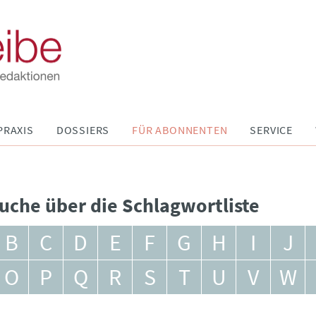
PRAXIS
DOSSIERS
FÜR ABONNENTEN
SERVICE
uche über die Schlagwortliste
B
C
D
E
F
G
H
I
J
O
P
Q
R
S
T
U
V
W