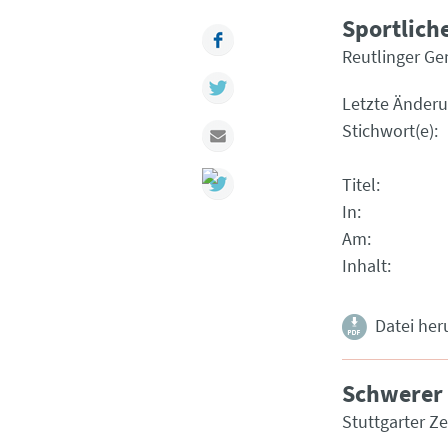
Sportlich
Facebook
Reutlinger Ge
Twitter
Letzte Änder
Stichwort(e)
Mail
Titel
In
Am
Inhalt
Datei her
Schwerer
Stuttgarter Z