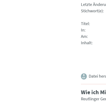
Letzte Änder
Stichwort(e)
Titel
In
Am
Inhalt
Datei her
Wie ich M
Reutlinger Ge