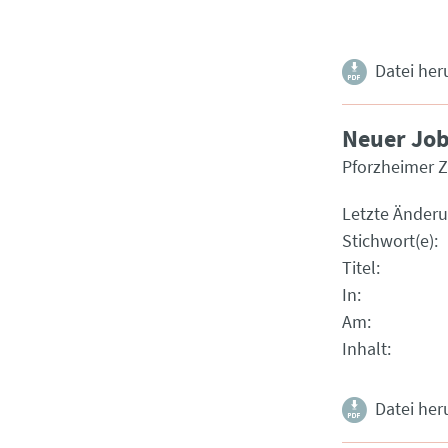
Datei her
Neuer Job
Pforzheimer Z
Letzte Änder
Stichwort(e)
Titel
In
Am
Inhalt
Datei her