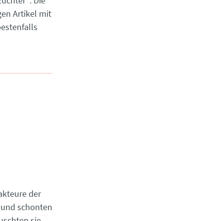
üchter“. Die
en Artikel mit
estenfalls
akteure der
 und schonten
auschten sie