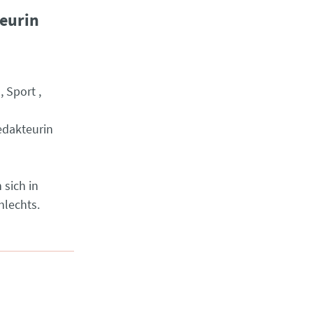
eurin
Sport
edakteurin
 sich in
hlechts.