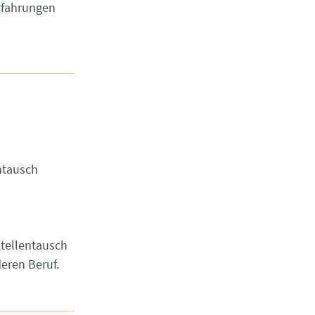
Erfahrungen
ntausch
stellentausch
deren Beruf.