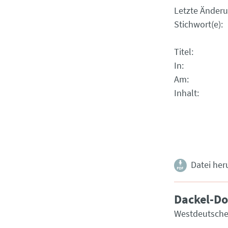
Letzte Änder
Stichwort(e)
Titel
In
Am
Inhalt
Datei her
Dackel-Do
Westdeutsche