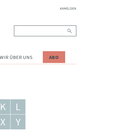
NAVIGATION
ANMELDEN
ÜBERSPRINGEN
Suchbegriffe
WIR ÜBER UNS
ABO
K
L
X
Y