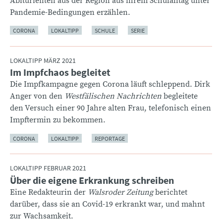
Abiturienten aus der Region aus ihrem Schulalltag unter
Pandemie-Bedingungen erzählen.
CORONA
LOKALTIPP
SCHULE
SERIE
LOKALTIPP MÄRZ 2021
Im Impfchaos begleitet
:
Die Impfkampagne gegen Corona läuft schleppend. Dirk
Anger von den
Westfälischen Nachrichten
begleitete
den Versuch einer 90 Jahre alten Frau, telefonisch einen
Impftermin zu bekommen.
CORONA
LOKALTIPP
REPORTAGE
LOKALTIPP FEBRUAR 2021
Über die eigene Erkrankung schreiben
:
Eine Redakteurin der
Walsroder Zeitung
berichtet
darüber, dass sie an Covid-19 erkrankt war, und mahnt
zur Wachsamkeit.