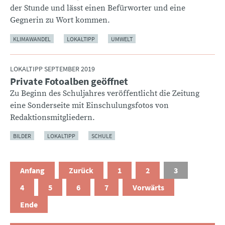
der Stunde und lässt einen Befürworter und eine
Gegnerin zu Wort kommen.
KLIMAWANDEL
LOKALTIPP
UMWELT
LOKALTIPP SEPTEMBER 2019
Private Fotoalben geöffnet
:
Zu Beginn des Schuljahres veröffentlicht die Zeitung
eine Sonderseite mit Einschulungsfotos von
Redaktionsmitgliedern.
BILDER
LOKALTIPP
SCHULE
Anfang
Zurück
1
2
3
4
5
6
7
Vorwärts
Ende